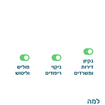
קיון
ירות
ניקוי
פוליש
משרדים
ריפודים
וליטוש
ה