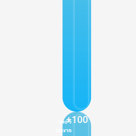
+
100
ליטושי
מרצפות